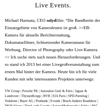
Live Events.
Michael Harmata, CEO
solyd
film: “Die Bandbreite der
Einsatzgebiete von Kameraleuten ist groß. >>EB-
Kamera für aktuelle Berichterstattung,
Dokumatarfilmer, lichtsetzender Kameramann für
Werbung, Director of Photography oder Live-Kamera.
<<
Ich suche stets nach neuen Herausforderungen. Und
so stand ich 2013 bei einer Livegroßveranstaltung zum
ersten Mal hinter der Kamera. Heute bin ich für viele
Kunden mit sehr interessanten Projekten unterwegs:
VW Group | Porsche PK | Autosalon Genf & Paris | Jaguar &
Landrover | ThyssenKrupp | BVB | EIA Paris | SPD-Parteitag |
Vodafone | Bayer AG | Postbank | Evonik | Bosch-Junkers Roadshow |
DKM Alianz | Think with Google | Saturn/Mediamarkt | Edeka | PAG