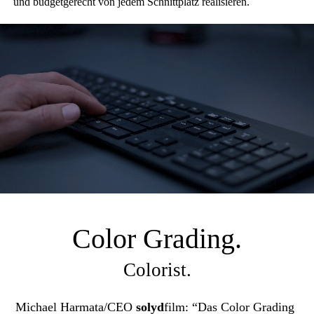
und budgetgerecht von jedem Schnittplatz realisieren.
Color Grading.
Colorist.
Michael Harmata/CEO
solyd
film: “Das Color Gra
ding