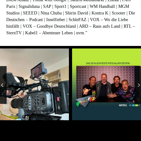
Paris | Signaliduna | SAP | Sport1 | Sportcast | WM Handball | MGM
Studios | SEEED | Nina Chuba | Shirin David | Kontra K | Scooter | Die
Deutschen – Podcast | Inselfieber | SchleFAZ | VOX – Wo die Liebe
hinfällt | VOX – Goodbye Deutschland | ARD – Raus aufs Land | RTL –
SternTV | Kabel1 – Abenteuer Leben | uvm.”