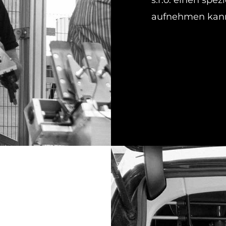
s.r.o. einen spez
aufnehmen kann