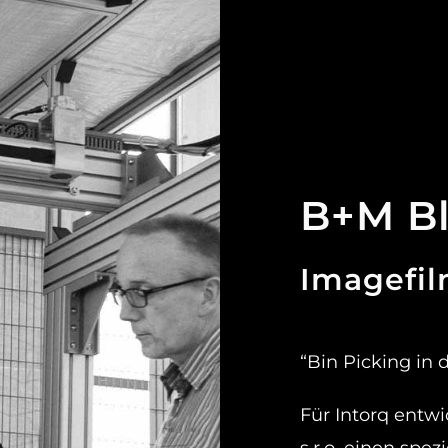
B+M B
Imagefil
“Bin Picking in
Für Intorq entw