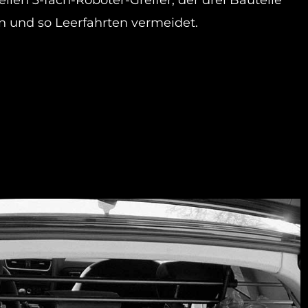
iellen 3-fach-Roboter-Greifer, der drei Bauteile
 und so Leerfahrten vermeidet.