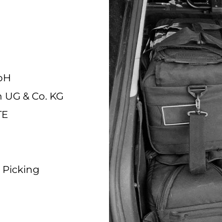
bH
 UG & Co. KG
TE
 Picking